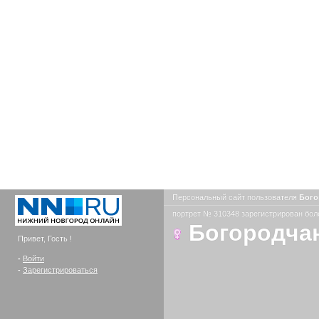
Персональный сайт пользователя
Бого
портрет № 310348 зарегистрирован боле
Богородча
Привет, Гость !
-
Войти
-
Зарегистрироваться