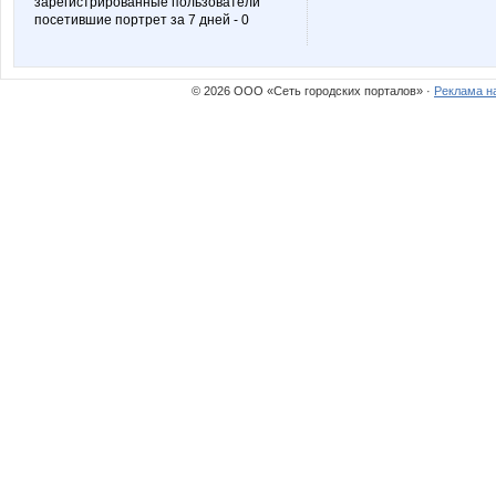
зарегистрированные пользователи
посетившие портрет за 7 дней - 0
Simens
Tau
© 2026 ООО «Сеть городских порталов» ·
Реклама н
anaida
androle
innochkak
insaitiab
lediX
lena-andro
nataliyaLLL
natasha