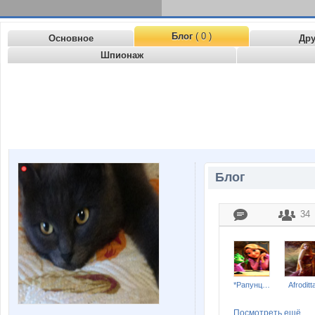
Блог
( 0 )
Основное
Др
Шпионаж
Блог
34
*Рапунцель*
Afroditt
Посмотреть ещё