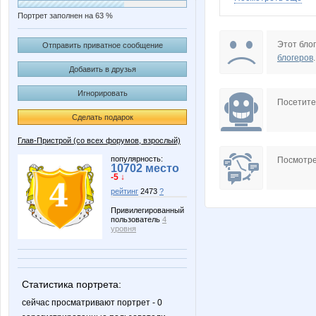
Портрет заполнен на 63 %
Barbra
Beatris
Этот блог
Отправить приватное сообщение
блогеров
.
Добавить в друзья
Игнорировать
Gala N
GlerY
Посетит
Сделать подарок
Глав-Пристрой (со всех форумов, взрослый)
Koshkakrol
LIKA B
популярность:
Посмотре
10702 место
-5 ↓
рейтинг
2473
?
Привилегированный
пользователь
4
Marta Kauffman
MilaVit
уровня
Статистика портрета:
Nutka
Olgs
сейчас просматривают портрет - 0